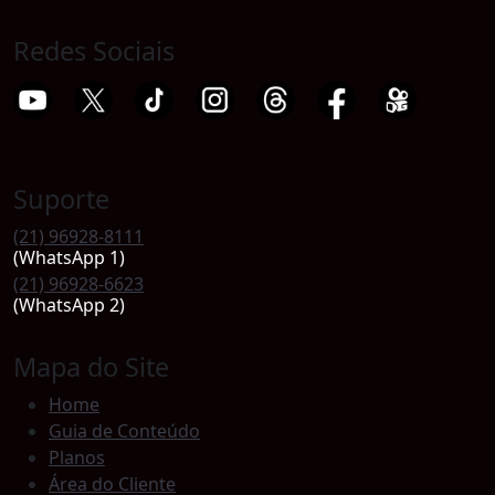
Redes Sociais
Suporte
(21) 96928-8111
(WhatsApp 1)
(21) 96928-6623
(WhatsApp 2)
Mapa do Site
Home
Guia de Conteúdo
Planos
Área do Cliente