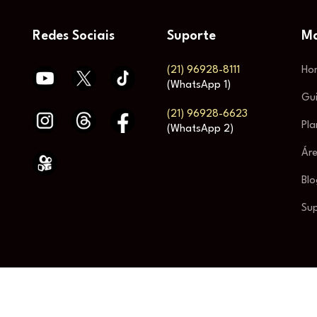
Redes Sociais
Suporte
Ma
(21) 96928-8111
Ho
(WhatsApp 1)
Gu
(21) 96928-6623
Pla
(WhatsApp 2)
Áre
Blo
Su
© 2025 New Television. Todos os direitos reservados.