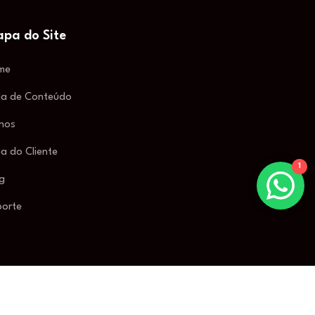
pa do Site
me
ia de Conteúdo
nos
a do Cliente
1
g
porte